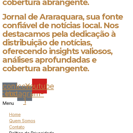
cobertura abrangente.
Jornal de Araraquara, sua fonte
confiável de notícias local. Nos
destacamos pela dedicação à
distribuição de notícias,
oferecendo insights valiosos,
análises aprofundadas e
cobertura abrangente.
Icon-
Icon-
Youtube
acebook
instagram-
1
Menu
Home
Quem Somos
Contato