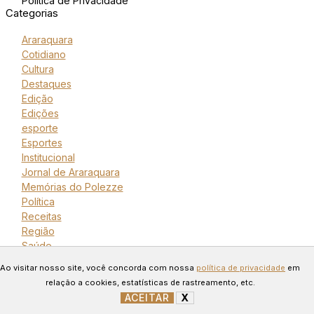
Política de Privacidade
Categorias
Araraquara
Cotidiano
Cultura
Destaques
Edição
Edições
esporte
Esportes
Institucional
Jornal de Araraquara
Memórias do Polezze
Política
Receitas
Região
Saúde
Copyright © 2024 Todos os
Ao visitar nosso site, você concorda com nossa
política de privacidade
em
direitos reservados. Desenvolvido
relação a cookies, estatísticas de rastreamento, etc.
ACEITAR
X
GERENCIAR COOKIES
por Connect Web Marketing.