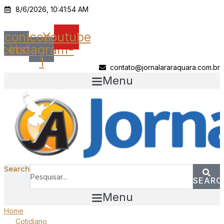
Ir
8/6/2026, 10:41:54 AM
para
o
Icon-
Icon-
Youtube
conteúdo
acebook
instagram-
1
contato@jornalararaquara.com.br
Menu
Search
SEARC
Menu
Home
Cotidiano