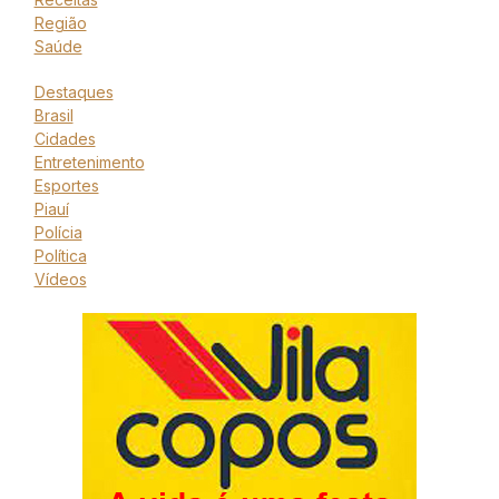
Região
Saúde
Destaques
Brasil
Cidades
Entretenimento
Esportes
Piauí
Polícia
Política
Vídeos