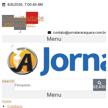
Ir
8/8/2026, 7:00:49 AM
para
o
Icon-
Icon-
Youtube
conteúdo
acebook
instagram-
1
contato@jornalararaquara.com.br
Menu
Search
SEARC
Menu
Home
Cotidiano