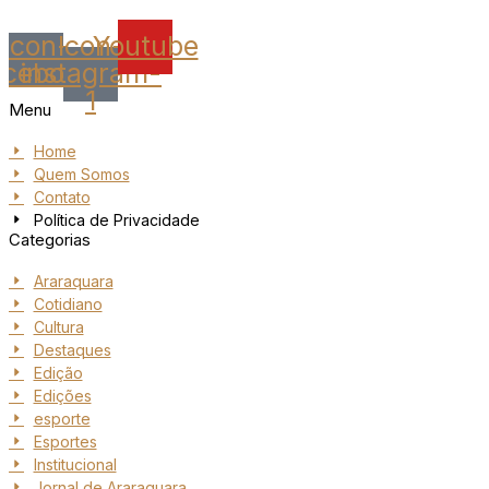
Icon-
Icon-
Youtube
acebook
instagram-
1
Menu
Home
Quem Somos
Contato
Política de Privacidade
Categorias
Araraquara
Cotidiano
Cultura
Destaques
Edição
Edições
esporte
Esportes
Institucional
Jornal de Araraquara