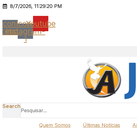
Ir
8/7/2026, 11:29:20 PM
para
o
Icon-
Icon-
Youtube
conteúdo
acebook
instagram-
1
Search
Quem Somos
Últimas Notícias
A