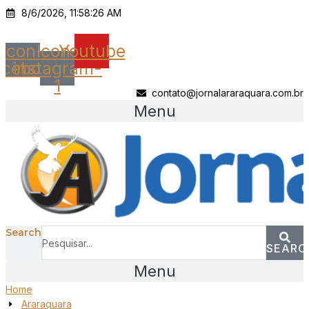
Ir
8/6/2026, 11:58:26 AM
para
o
Icon-
Icon-
Youtube
conteúdo
acebook
instagram-
1
contato@jornalararaquara.com.br
Menu
Search
SEARC
Menu
Home
Araraquara