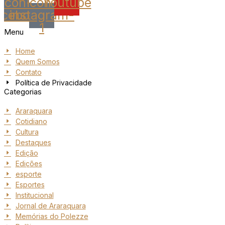
Icon-
Icon-
Youtube
acebook
instagram-
1
Menu
Home
Quem Somos
Contato
Política de Privacidade
Categorias
Araraquara
Cotidiano
Cultura
Destaques
Edição
Edições
esporte
Esportes
Institucional
Jornal de Araraquara
Memórias do Polezze