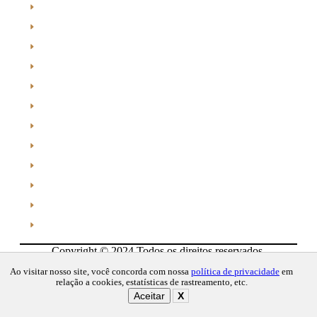
Destaques
Edição
Edições
esporte
Esportes
Institucional
Jornal de Araraquara
Memórias do Polezze
Política
Receitas
Região
Saúde
Copyright © 2024 Todos os direitos reservados.
Desenvolvido por Connect Web Marketing.
Ao visitar nosso site, você concorda com nossa
política de privacidade
em
relação a cookies, estatísticas de rastreamento, etc.
Aceitar
X
Gerenciar cookies