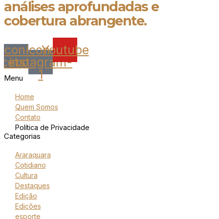
análises aprofundadas e
cobertura abrangente.
Icon-
Icon-
Youtube
acebook
instagram-
1
Menu
Home
Quem Somos
Contato
Política de Privacidade
Categorias
Araraquara
Cotidiano
Cultura
Destaques
Edição
Edições
esporte