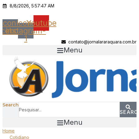
Ir
8/8/2026, 5:57:47 AM
para
o
Icon-
Icon-
Youtube
conteúdo
acebook
instagram-
1
contato@jornalararaquara.com.br
Menu
Search
SEARC
Menu
Home
Cotidiano