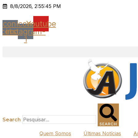
Ir
8/8/2026, 2:55:45 PM
para
o
Icon-
Icon-
Youtube
conteúdo
acebook
instagram-
1
Search
SEARCH
Quem Somos
Últimas Notícias
A