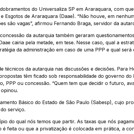
sdobramentos do Universaliza SP em Araraquara, com ques
e Esgotos de Araraquara (Daae). “Não houve, em nenhum 
ões são vagas”, afirmou Fernando Braga, servidor da autar
u concessão da autarquia também geraram questionamentos
 Daae cairia pela metade, em tese. Nesse caso, qual a estra
atégia da administração em caso de uma PPP e qual será o 
de técnicos da autarquia nas discussões e decisões. Para 
propostas têm ficado sob responsabilidade do governo do 
ão, PPP ou concessão. “Quem tem que decidir o futuro, aval
 opinou.
mento Básico do Estado de São Paulo (Sabesp), cujo proc
do serviço.
cípio do qual nós temos que partir. As taxas que nós pag
 é feita ou que a privatização é colocada em prática, a co