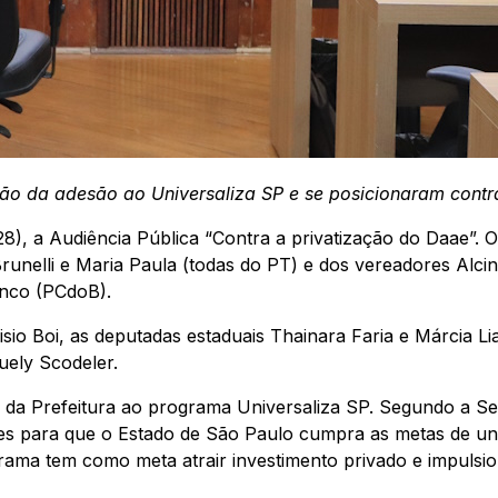
ão da adesão ao Universaliza SP e se posicionaram contra
8), a Audiência Pública “Contra a privatização do Daae”. O
pa Brunelli e Maria Paula (todas do PT) e dos vereadores Al
nco (PCdoB).
o Boi, as deputadas estaduais Thainara Faria e Márcia Li
uely Scodeler.
 da Prefeitura ao programa Universaliza SP. Segundo a Sec
es para que o Estado de São Paulo cumpra as metas de uni
ama tem como meta atrair investimento privado e impulsio