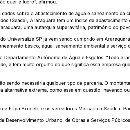
ão quer é lucro”, afirmou.
 dados sobre o abastecimento de água e saneamento da ci
Dados (Seade), Araraquara tem um índice de abastecimento 
araquara, uma autarquia superavitária, patrimônio do po
ivo do Universaliza SP já vem sendo cumprido em Araraqua
aneamento básico, água, saneamento ambiental e serviço de
 do Departamento Autônomo de Água e Esgotos. “Todo ara
ade, e tem muito orgulho do que significa essa empresa que
o sendo necessária qualquer tipo de parceria. O montante
ma alternativa extrema, como essa em questão, havendo ou
o e Filipa Brunelli, e os vereadores Marcão da Saúde e Pa
 de Desenvolvimento Urbano, de Obras e Serviços Públicos