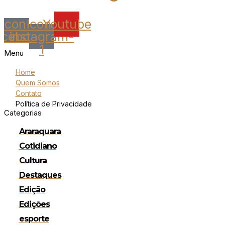
Icon-
Icon-
Youtube
acebook
instagram-
1
Menu
Home
Quem Somos
Contato
Política de Privacidade
Categorias
Araraquara
Cotidiano
Cultura
Destaques
Edição
Edições
esporte