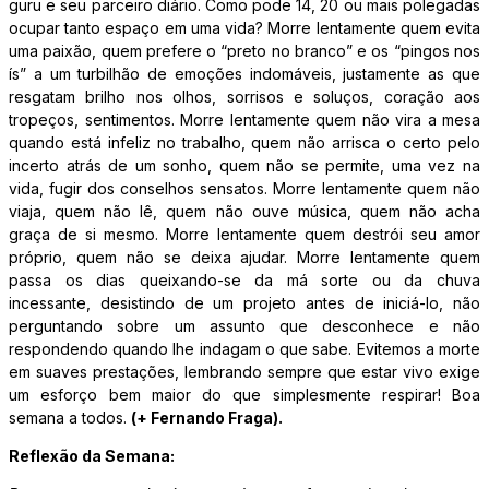
guru e seu parceiro diário. Como pode 14, 20 ou mais polegadas
ocupar tanto espaço em uma vida? Morre lentamente quem evita
uma paixão, quem prefere o “preto no branco” e os “pingos nos
ís” a um turbilhão de emoções indomáveis, justamente as que
resgatam brilho nos olhos, sorrisos e soluços, coração aos
tropeços, sentimentos. Morre lentamente quem não vira a mesa
quando está infeliz no trabalho, quem não arrisca o certo pelo
incerto atrás de um sonho, quem não se permite, uma vez na
vida, fugir dos conselhos sensatos. Morre lentamente quem não
viaja, quem não lê, quem não ouve música, quem não acha
graça de si mesmo. Morre lentamente quem destrói seu amor
próprio, quem não se deixa ajudar. Morre lentamente quem
passa os dias queixando-se da má sorte ou da chuva
incessante, desistindo de um projeto antes de iniciá-lo, não
perguntando sobre um assunto que desconhece e não
respondendo quando lhe indagam o que sabe. Evitemos a morte
em suaves prestações, lembrando sempre que estar vivo exige
um esforço bem maior do que simplesmente respirar! Boa
semana a todos.
(+ Fernando Fraga).
Reflexão da Semana: