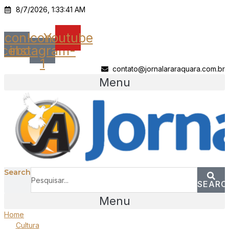
Ir
8/7/2026, 1:33:41 AM
para
o
Icon-
Icon-
Youtube
conteúdo
acebook
instagram-
1
contato@jornalararaquara.com.br
Menu
Search
SEARC
Menu
Home
Cultura