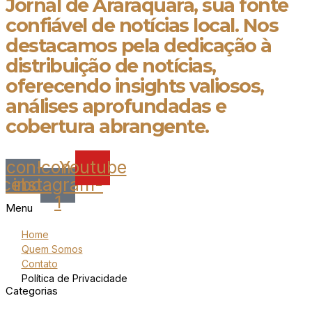
Jornal de Araraquara, sua fonte
confiável de notícias local. Nos
destacamos pela dedicação à
distribuição de notícias,
oferecendo insights valiosos,
análises aprofundadas e
cobertura abrangente.
Icon-
Icon-
Youtube
acebook
instagram-
1
Menu
Home
Quem Somos
Contato
Política de Privacidade
Categorias