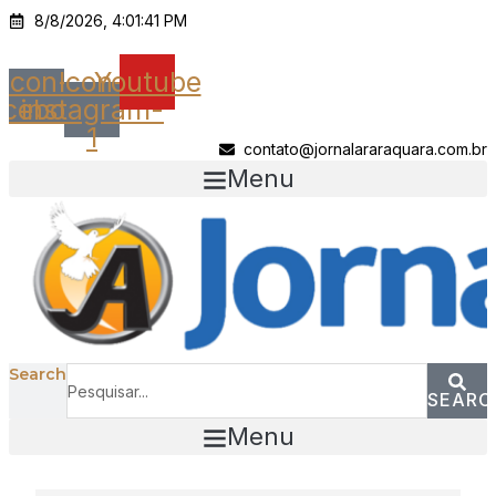
Ir
8/8/2026, 4:01:41 PM
para
o
Icon-
Icon-
Youtube
conteúdo
acebook
instagram-
1
contato@jornalararaquara.com.br
Menu
Search
SEARC
Menu