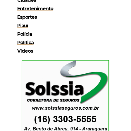
Cidades
Entretenimento
Esportes
Piauí
Polícia
Política
Vídeos