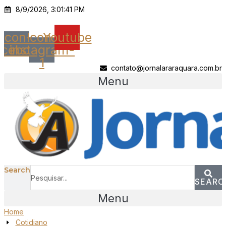
Ir
8/9/2026, 3:01:41 PM
para
o
Icon-
Icon-
Youtube
conteúdo
acebook
instagram-
1
contato@jornalararaquara.com.br
Menu
Search
SEARC
Menu
Home
Cotidiano