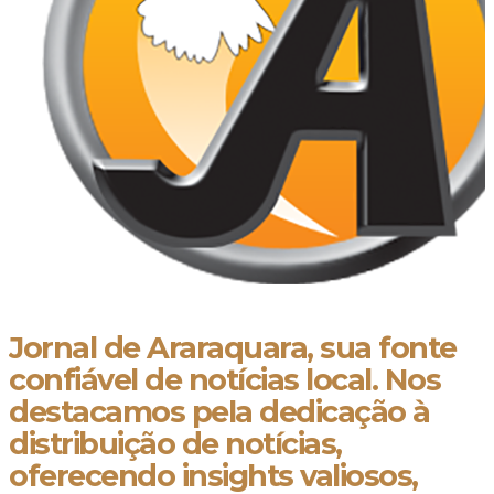
Jornal de Araraquara, sua fonte
confiável de notícias local. Nos
destacamos pela dedicação à
distribuição de notícias,
oferecendo insights valiosos,