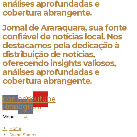
análises aprofundadas e
cobertura abrangente.
Jornal de Araraquara, sua fonte
confiável de notícias local. Nos
destacamos pela dedicação à
distribuição de notícias,
oferecendo insights valiosos,
análises aprofundadas e
cobertura abrangente.
Icon-
Icon-
Youtube
acebook
instagram-
1
Menu
Home
Quem Somos