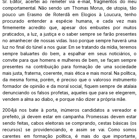
Sr. Editor, acertei ao remeter via e-mail, fragmentos do meu
comportamental. Não sendo um Thomas Morus, de utopia, tão
pouco um Erasmo de Roterdã em Elogios à Loucura, tenho
procurado entender a espécie humana, e cada vez mais
firmemente acredito que, apesar dos embustes por muitos
praticados, a luz, a justiça e o saber sempre se farão presentes
no amanhecer de nossas vidas. Isso porque sempre haverá uma
luz no final do túnel a nos guiar. Em se tratando da mídia, teremos
sempre baluartes do bem, a espalhar em seus noticiários, o
convite para que homens e mulheres de bem, se façam sempre
presentes na contribuição para formação de uma sociedade
mais justa, fraterna, coerente, mais ética e mais moral. Na política,
da mesma forma, porém, é preciso que o valoroso instrumento
formador de opinião e da moral social, fiquem sempre de atalaia
denunciando os falsos profetas, aqueles que para se elegerem,
vendem a alma ao diabo, e porque não dizer a própria mãe.
2004já nos bate à porta, inúmeros candidatos a vereador e
prefeito, já devem estar em campanha. Promessas devem estar
sendo feitas, cabos eleitorais se comprando, cestas básicas (os
recursos) se providenciando, e assim se vai. Como somos
carentes em formação política, é mais do que importante,