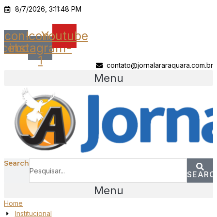
Ir
8/7/2026, 3:11:48 PM
para
o
Icon-
Icon-
Youtube
conteúdo
acebook
instagram-
1
contato@jornalararaquara.com.br
Menu
Search
SEARC
Menu
Home
Institucional