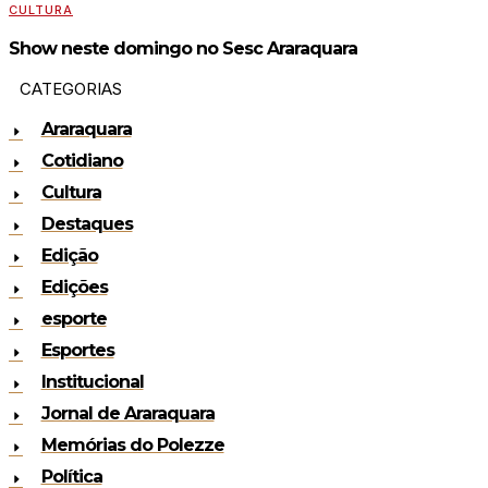
CULTURA
Show neste domingo no Sesc Araraquara
CATEGORIAS
Araraquara
Cotidiano
Cultura
Destaques
Edição
Edições
esporte
Esportes
Institucional
Jornal de Araraquara
Memórias do Polezze
Política