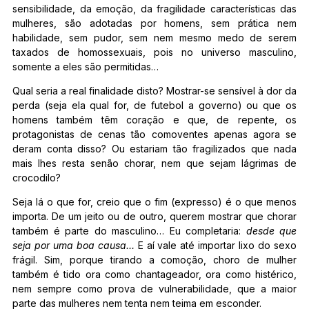
sensibilidade, da emoção, da fragilidade características das
mulheres, são adotadas por homens, sem prática nem
habilidade, sem pudor, sem nem mesmo medo de serem
taxados de homossexuais, pois no universo masculino,
somente a eles são permitidas…
Qual seria a real finalidade disto? Mostrar-se sensível à dor da
perda (seja ela qual for, de futebol a governo) ou que os
homens também têm coração e que, de repente, os
protagonistas de cenas tão comoventes apenas agora se
deram conta disso? Ou estariam tão fragilizados que nada
mais lhes resta senão chorar, nem que sejam lágrimas de
crocodilo?
Seja lá o que for, creio que o fim (expresso) é o que menos
importa. De um jeito ou de outro, querem mostrar que chorar
também é parte do masculino… Eu completaria:
desde que
seja por uma boa causa…
E aí vale até importar lixo do sexo
frágil. Sim, porque tirando a comoção, choro de mulher
também é tido ora como chantageador, ora como histérico,
nem sempre como prova de vulnerabilidade, que a maior
parte das mulheres nem tenta nem teima em esconder.