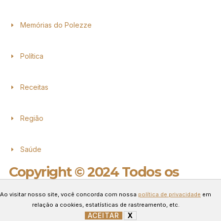
Memórias do Polezze
Política
Receitas
Região
Saúde
Copyright © 2024 Todos os
direitos reservados.
Ao visitar nosso site, você concorda com nossa
política de privacidade
em
Desenvolvido por Connect Web
relação a cookies, estatísticas de rastreamento, etc.
Marketing.
ACEITAR
X
GERENCIAR COOKIES