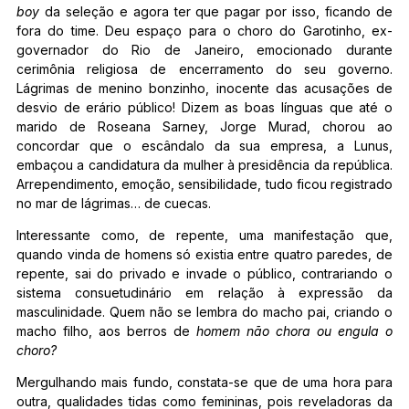
boy
da seleção e agora ter que pagar por isso, ficando de
fora do time. Deu espaço para o choro do Garotinho, ex-
governador do Rio de Janeiro, emocionado durante
cerimônia religiosa de encerramento do seu governo.
Lágrimas de menino bonzinho, inocente das acusações de
desvio de erário público! Dizem as boas línguas que até o
marido de Roseana Sarney, Jorge Murad, chorou ao
concordar que o escândalo da sua empresa, a Lunus,
embaçou a candidatura da mulher à presidência da república.
Arrependimento, emoção, sensibilidade, tudo ficou registrado
no mar de lágrimas… de cuecas.
Interessante como, de repente, uma manifestação que,
quando vinda de homens só existia entre quatro paredes, de
repente, sai do privado e invade o público, contrariando o
sistema consuetudinário em relação à expressão da
masculinidade. Quem não se lembra do macho pai, criando o
macho filho, aos berros de
homem não chora ou engula o
choro?
Mergulhando mais fundo, constata-se que de uma hora para
outra, qualidades tidas como femininas, pois reveladoras da