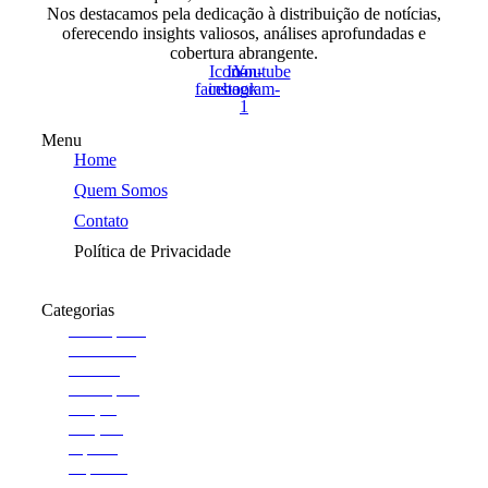
Nos destacamos pela dedicação à distribuição de notícias,
oferecendo insights valiosos, análises aprofundadas e
cobertura abrangente.
Icon-
Icon-
Youtube
facebook
instagram-
1
Menu
Home
Quem Somos
Contato
Política de Privacidade
Categorias
Araraquara
Cotidiano
Cultura
Destaques
Edição
Edições
esporte
Esportes
Institucional