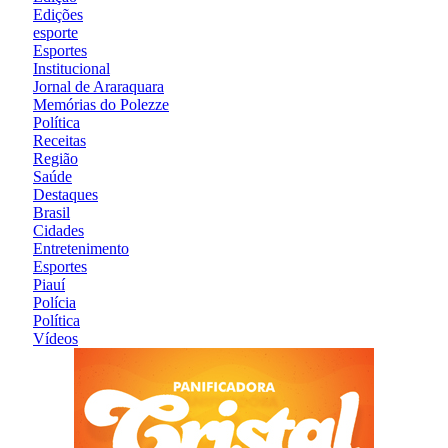
Edições
esporte
Esportes
Institucional
Jornal de Araraquara
Memórias do Polezze
Política
Receitas
Região
Saúde
Destaques
Brasil
Cidades
Entretenimento
Esportes
Piauí
Polícia
Política
Vídeos