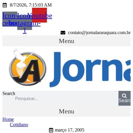
Ir
8/7/2026, 7:15:03 AM
para
Icon-
Icon-
Youtube
o
conteúdo
acebook
instagram-
1
contato@jornalararaquara.com.br
Menu
Search
Searc
Menu
Home
Cotidiano
março 17, 2005