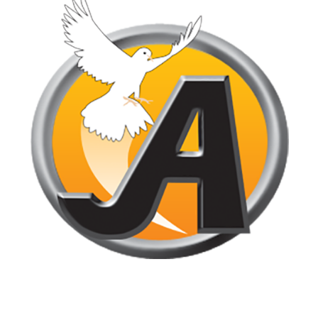
Jornal de Araraquara, sua fonte confiável de notícias local. Nos
destacamos pela dedicação à distribuição de notícias, oferecendo
insights valiosos, análises aprofundadas e cobertura abrangente.