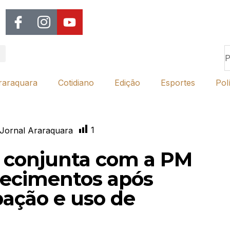
raraquara
Cotidiano
Edição
Esportes
Polí
1
Jornal Araraquara
o conjunta com a PM
elecimentos após
ação e uso de