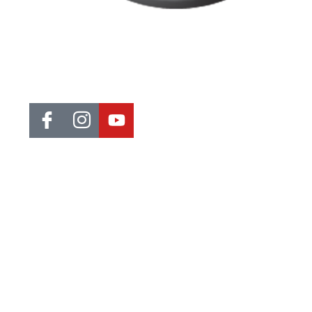
Jornal de Araraquara, sua fonte confiável de notícias local. Nos
destacamos pela dedicação à distribuição de notícias,
oferecendo insights valiosos, análises aprofundadas e cobertur
abrangente.