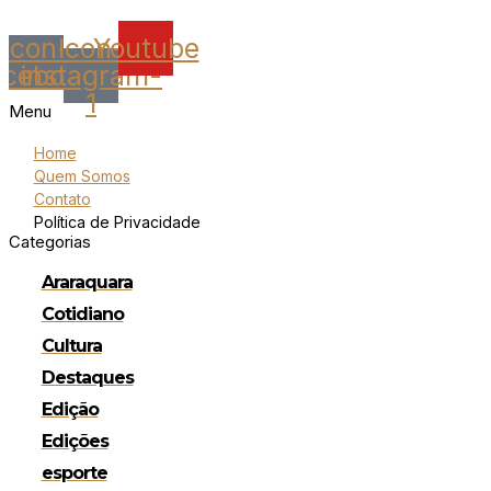
Icon-
Icon-
Youtube
acebook
instagram-
1
Menu
Home
Quem Somos
Contato
Política de Privacidade
Categorias
Araraquara
Cotidiano
Cultura
Destaques
Edição
Edições
esporte