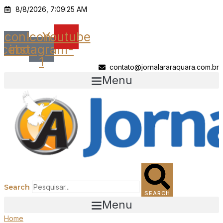
Ir
8/8/2026, 7:09:25 AM
para
o
Icon-
Icon-
Youtube
conteúdo
acebook
instagram-
1
contato@jornalararaquara.com.br
Menu
Search
SEARCH
Menu
Home