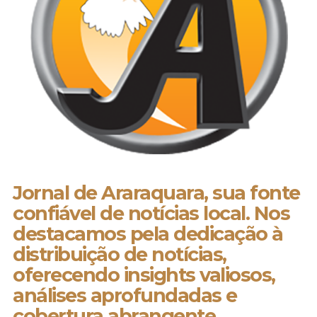
Jornal de Araraquara, sua fonte
confiável de notícias local. Nos
destacamos pela dedicação à
distribuição de notícias,
oferecendo insights valiosos,
análises aprofundadas e
cobertura abrangente.