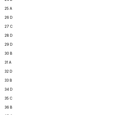
25 A
26 D
27 C
28 D
29 D
30 B
31 A
32 D
33 B
34 D
35 C
36 B