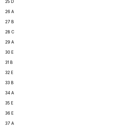
25 D
26 A
27 B
28 C
29 A
30 E
31 B
32 E
33 B
34 A
35 E
36 E
37 A