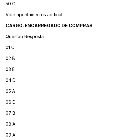
50 C
Vide apontamentos ao final
CARGO: ENCARREGADO DE COMPRAS
Questão Resposta
01 C
02 B
03 E
04 D
05 A
06 D
07 B
08 A
09 A