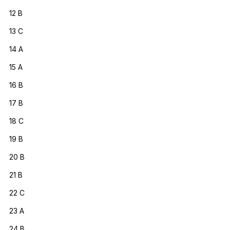
12 B
13 C
14 A
15 A
16 B
17 B
18 C
19 B
20 B
21 B
22 C
23 A
24 B