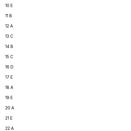
10 E
11 B
12 A
13 C
14 B
15 C
16 D
17 E
18 A
19 E
20 A
21 E
22 A