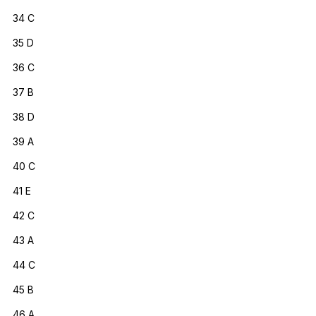
34 C
35 D
36 C
37 B
38 D
39 A
40 C
41 E
42 C
43 A
44 C
45 B
46 A