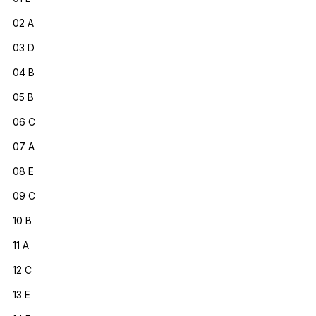
02 A
03 D
04 B
05 B
06 C
07 A
08 E
09 C
10 B
11 A
12 C
13 E