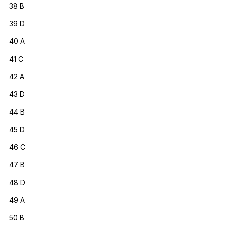
38 B
39 D
40 A
41 C
42 A
43 D
44 B
45 D
46 C
47 B
48 D
49 A
50 B