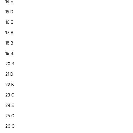
14 E
15 D
16 E
17 A
18 B
19 B
20 B
21 D
22 B
23 C
24 E
25 C
26 C