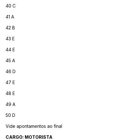
40 C
41 A
42 B
43 E
44 E
45 A
46 D
47 E
48 E
49 A
50 D
Vide apontamentos ao final
CARGO: MOTORISTA