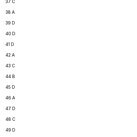
37 C
38 A
39 D
40 D
41 D
42 A
43 C
44 B
45 D
46 A
47 D
48 C
49 D