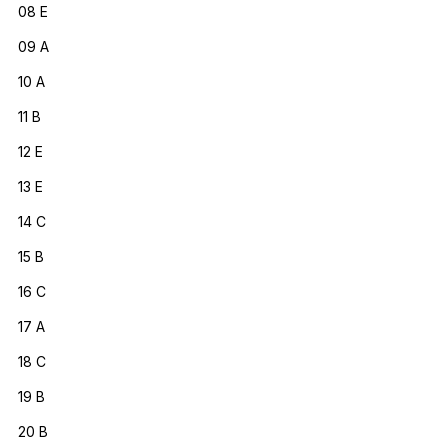
08 E
09 A
10 A
11 B
12 E
13 E
14 C
15 B
16 C
17 A
18 C
19 B
20 B