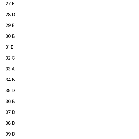
27 E
28 D
29 E
30 B
31 E
32 C
33 A
34 B
35 D
36 B
37 D
38 D
39 D