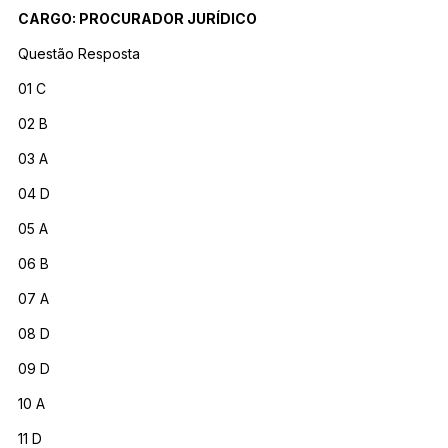
CARGO: PROCURADOR JURÍDICO
Questão Resposta
01 C
02 B
03 A
04 D
05 A
06 B
07 A
08 D
09 D
10 A
11 D