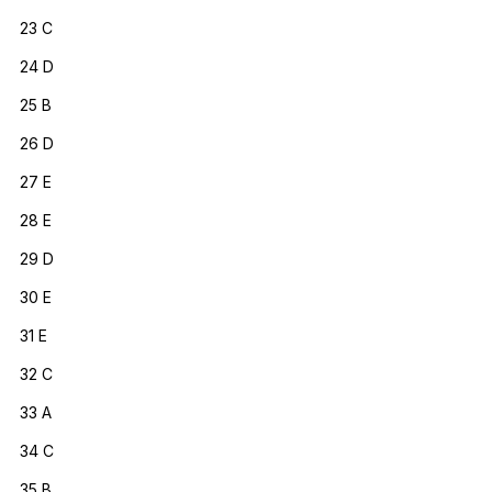
23 C
24 D
25 B
26 D
27 E
28 E
29 D
30 E
31 E
32 C
33 A
34 C
35 B