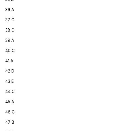
36 A
37 C
38 C
39 A
40 C
41 A
42 D
43 E
44 C
45 A
46 C
47 B