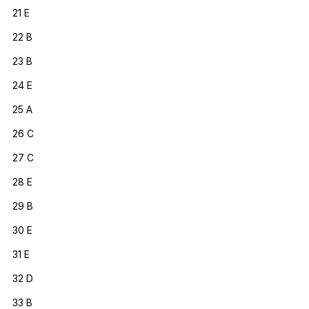
21 E
22 B
23 B
24 E
25 A
26 C
27 C
28 E
29 B
30 E
31 E
32 D
33 B