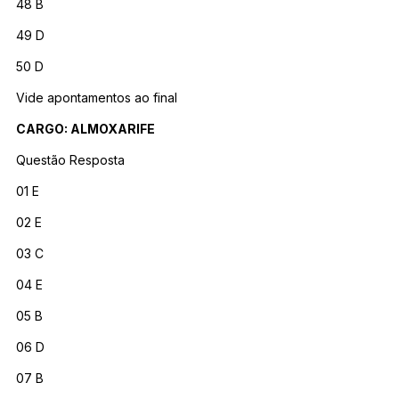
48 B
49 D
50 D
Vide apontamentos ao final
CARGO: ALMOXARIFE
Questão Resposta
01 E
02 E
03 C
04 E
05 B
06 D
07 B