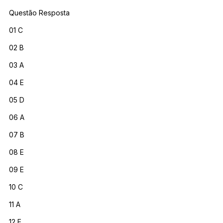
Questão Resposta
01 C
02 B
03 A
04 E
05 D
06 A
07 B
08 E
09 E
10 C
11 A
12 E