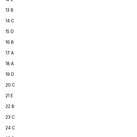
13 B
14 C
15 D
16 B
17 A
18 A
19 D
20 C
21 E
22 B
23 C
24 C