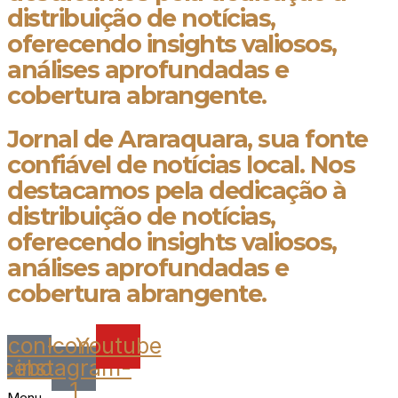
distribuição de notícias,
oferecendo insights valiosos,
análises aprofundadas e
cobertura abrangente.
Jornal de Araraquara, sua fonte
confiável de notícias local. Nos
destacamos pela dedicação à
distribuição de notícias,
oferecendo insights valiosos,
análises aprofundadas e
cobertura abrangente.
Icon-
Icon-
Youtube
acebook
instagram-
1
Menu