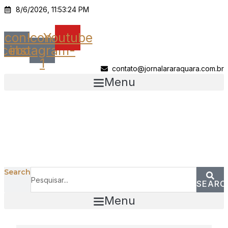
Ir
8/6/2026, 11:53:24 PM
para
o
Icon-
Icon-
Youtube
conteúdo
acebook
instagram-
1
contato@jornalararaquara.com.br
Menu
Search
SEARC
Menu