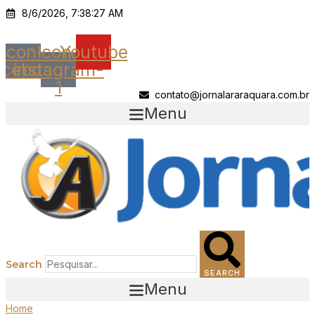
Ir
8/6/2026, 7:38:27 AM
para
o
Icon-
Icon-
Youtube
conteúdo
acebook
instagram-
1
contato@jornalararaquara.com.br
Menu
Search
SEARCH
Menu
Home