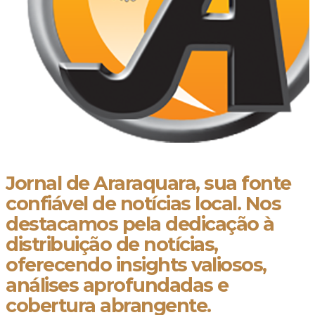
Jornal de Araraquara, sua fonte
confiável de notícias local. Nos
destacamos pela dedicação à
distribuição de notícias,
oferecendo insights valiosos,
análises aprofundadas e
cobertura abrangente.