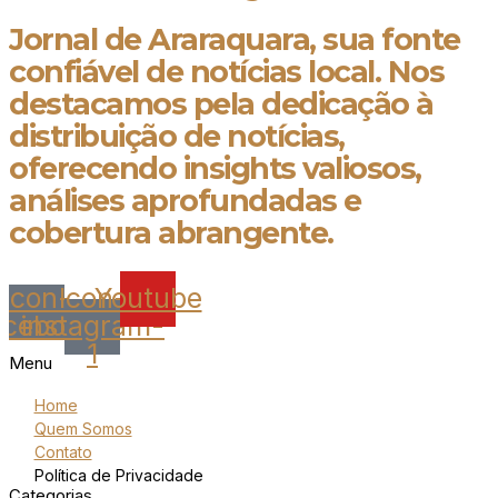
Jornal de Araraquara, sua fonte
confiável de notícias local. Nos
destacamos pela dedicação à
distribuição de notícias,
oferecendo insights valiosos,
análises aprofundadas e
cobertura abrangente.
Icon-
Icon-
Youtube
acebook
instagram-
1
Menu
Home
Quem Somos
Contato
Política de Privacidade
Categorias