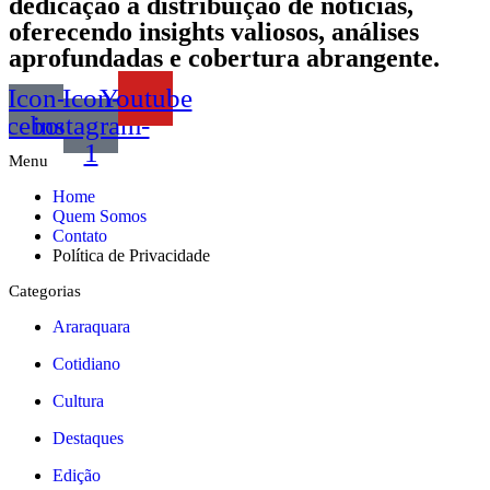
dedicação à distribuição de notícias,
oferecendo insights valiosos, análises
aprofundadas e cobertura abrangente.
Icon-
Icon-
Youtube
acebook
instagram-
1
Menu
Home
Quem Somos
Contato
Política de Privacidade
Categorias
Araraquara
Cotidiano
Cultura
Destaques
Edição