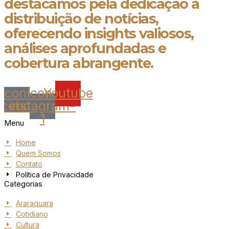
destacamos pela dedicação à
distribuição de notícias,
oferecendo insights valiosos,
análises aprofundadas e
cobertura abrangente.
Icon-
Icon-
Youtube
acebook
instagram-
1
Menu
Home
Quem Somos
Contato
Política de Privacidade
Categorias
Araraquara
Cotidiano
Cultura