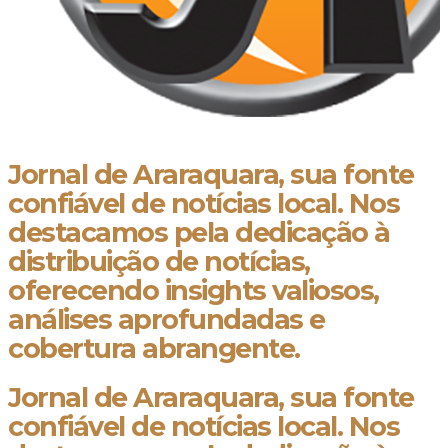
Jornal de Araraquara, sua fonte
confiável de notícias local. Nos
destacamos pela dedicação à
distribuição de notícias,
oferecendo insights valiosos,
análises aprofundadas e
cobertura abrangente.
Jornal de Araraquara, sua fonte
confiável de notícias local. Nos