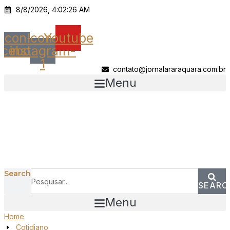
Ir
8/8/2026, 4:02:26 AM
para
o
Icon-
Icon-
Youtube
conteúdo
acebook
instagram-
1
contato@jornalararaquara.com.br
Menu
Search
SEARC
Menu
Home
Cotidiano