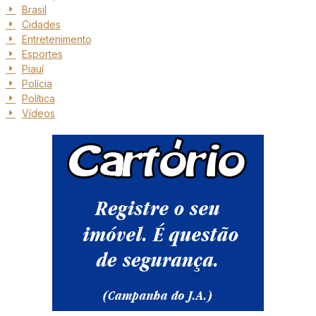
Brasil
Cidades
Entretenimento
Esportes
Piauí
Polícia
Política
Vídeos