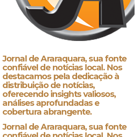
Jornal de Araraquara, sua fonte
confiável de notícias local. Nos
destacamos pela dedicação à
distribuição de notícias,
oferecendo insights valiosos,
análises aprofundadas e
cobertura abrangente.
Jornal de Araraquara, sua fonte
confiável de notícias local. Nos