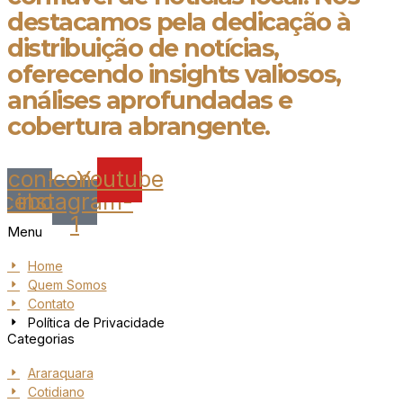
destacamos pela dedicação à
distribuição de notícias,
oferecendo insights valiosos,
análises aprofundadas e
cobertura abrangente.
Icon-
Icon-
Youtube
acebook
instagram-
1
Menu
Home
Quem Somos
Contato
Política de Privacidade
Categorias
Araraquara
Cotidiano