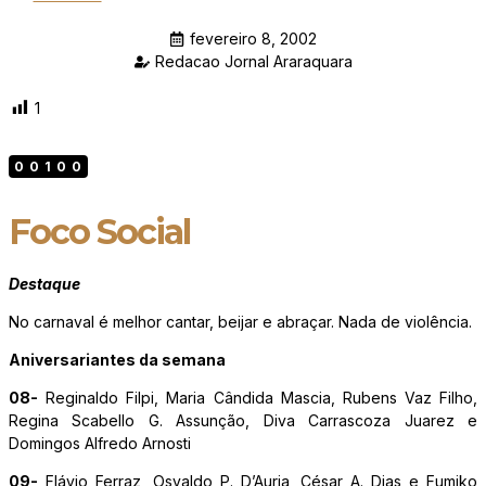
fevereiro 8, 2002
Redacao Jornal Araraquara
1
00100
Foco Social
Destaque
No carnaval é melhor cantar, beijar e abraçar. Nada de violência.
Aniversariantes da semana
08-
Reginaldo Filpi, Maria Cândida Mascia, Rubens Vaz Filho,
Regina Scabello G. Assunção, Diva Carrascoza Juarez e
Domingos Alfredo Arnosti
09-
Flávio Ferraz, Osvaldo P. D’Auria, César A. Dias e Fumiko