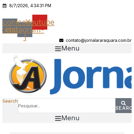
Ir
8/7/2026, 4:34:31 PM
para
o
Icon-
Icon-
Youtube
conteúdo
acebook
instagram-
1
contato@jornalararaquara.com.br
Menu
Search
SEARC
Menu