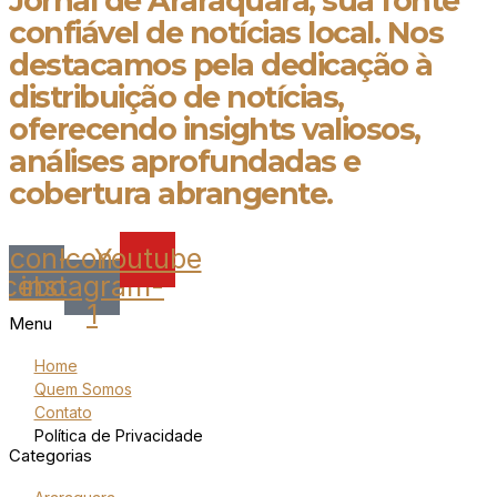
Jornal de Araraquara, sua fonte
confiável de notícias local. Nos
destacamos pela dedicação à
distribuição de notícias,
oferecendo insights valiosos,
análises aprofundadas e
cobertura abrangente.
Icon-
Icon-
Youtube
acebook
instagram-
1
Menu
Home
Quem Somos
Contato
Política de Privacidade
Categorias