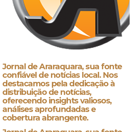
Jornal de Araraquara, sua fonte
confiável de notícias local. Nos
destacamos pela dedicação à
distribuição de notícias,
oferecendo insights valiosos,
análises aprofundadas e
cobertura abrangente.