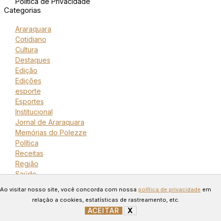
Política de Privacidade
Categorias
Araraquara
Cotidiano
Cultura
Destaques
Edição
Edições
esporte
Esportes
Institucional
Jornal de Araraquara
Memórias do Polezze
Política
Receitas
Região
Saúde
Copyright © 2024 Todos os
Ao visitar nosso site, você concorda com nossa
política de privacidade
em
direitos reservados. Desenvolvido
relação a cookies, estatísticas de rastreamento, etc.
ACEITAR
X
por Connect Web Marketing.
GERENCIAR COOKIES