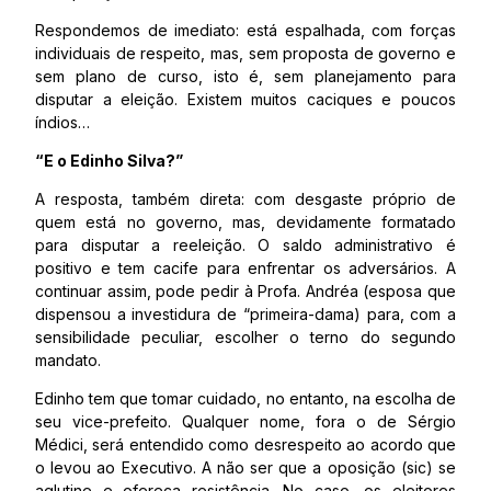
Respondemos de imediato: está espalhada, com forças
individuais de respeito, mas, sem proposta de governo e
sem plano de curso, isto é, sem planejamento para
disputar a eleição. Existem muitos caciques e poucos
índios…
“E o Edinho Silva?”
A resposta, também direta: com desgaste próprio de
quem está no governo, mas, devidamente formatado
para disputar a reeleição. O saldo administrativo é
positivo e tem cacife para enfrentar os adversários. A
continuar assim, pode pedir à Profa. Andréa (esposa que
dispensou a investidura de “primeira-dama) para, com a
sensibilidade peculiar, escolher o terno do segundo
mandato.
Edinho tem que tomar cuidado, no entanto, na escolha de
seu vice-prefeito. Qualquer nome, fora o de Sérgio
Médici, será entendido como desrespeito ao acordo que
o levou ao Executivo. A não ser que a oposição (sic) se
aglutine e ofereça resistência. No caso, os eleitores