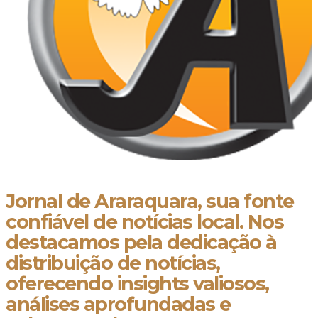
Jornal de Araraquara, sua fonte
confiável de notícias local. Nos
destacamos pela dedicação à
distribuição de notícias,
oferecendo insights valiosos,
análises aprofundadas e