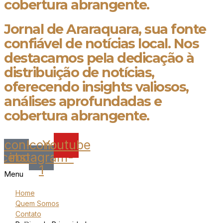
cobertura abrangente.
Jornal de Araraquara, sua fonte
confiável de notícias local. Nos
destacamos pela dedicação à
distribuição de notícias,
oferecendo insights valiosos,
análises aprofundadas e
cobertura abrangente.
Icon-
Icon-
Youtube
acebook
instagram-
1
Menu
Home
Quem Somos
Contato