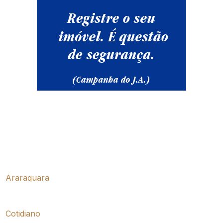
Araraquara
Cotidiano