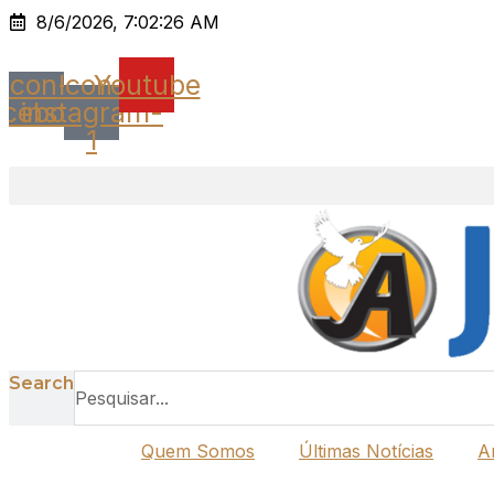
Ir
8/6/2026, 7:02:26 AM
para
o
Icon-
Icon-
Youtube
conteúdo
acebook
instagram-
1
Search
Quem Somos
Últimas Notícias
A