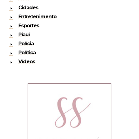
Cidades
Entretenimento
Esportes
Piauí
Polícia
Política
Vídeos