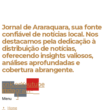
Jornal de Araraquara, sua fonte confiável de notícias local. Nos destacamos
pela dedicação à distribuição de notícias, oferecendo insights valiosos,
análises aprofundadas e cobertura abrangente.
Jornal de Araraquara, sua fonte
confiável de notícias local. Nos
destacamos pela dedicação à
distribuição de notícias,
oferecendo insights valiosos,
análises aprofundadas e
cobertura abrangente.
Icon-
Icon-
Youtube
cebook
instagram-
1
Menu
Home