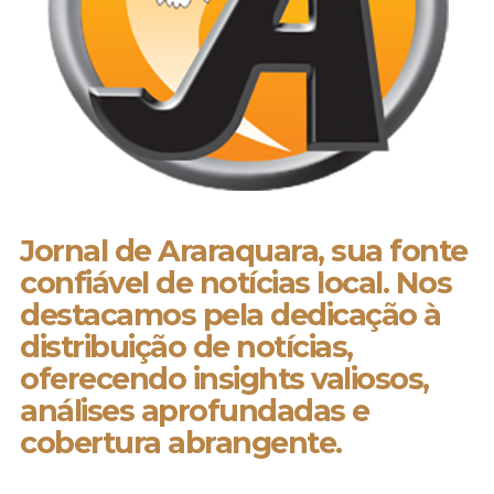
Jornal de Araraquara, sua fonte
confiável de notícias local. Nos
destacamos pela dedicação à
distribuição de notícias,
oferecendo insights valiosos,
análises aprofundadas e
cobertura abrangente.