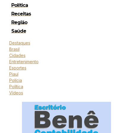
Política
Receitas
Região
Saúde
Destaques
Brasil
Cidades
Entretenimento
Esportes
Piauí
Polícia
Política
Vídeos