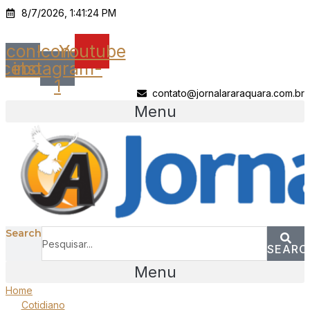
Ir
8/7/2026, 1:41:24 PM
para
o
Icon-
Icon-
Youtube
conteúdo
acebook
instagram-
1
contato@jornalararaquara.com.br
Menu
Search
SEARC
Menu
Home
Cotidiano