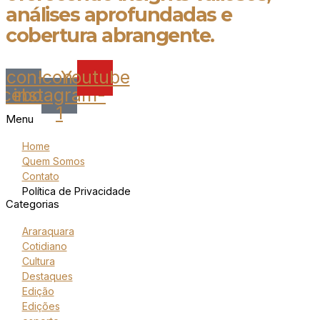
análises aprofundadas e
cobertura abrangente.
Icon-
Icon-
Youtube
acebook
instagram-
1
Menu
Home
Quem Somos
Contato
Política de Privacidade
Categorias
Araraquara
Cotidiano
Cultura
Destaques
Edição
Edições