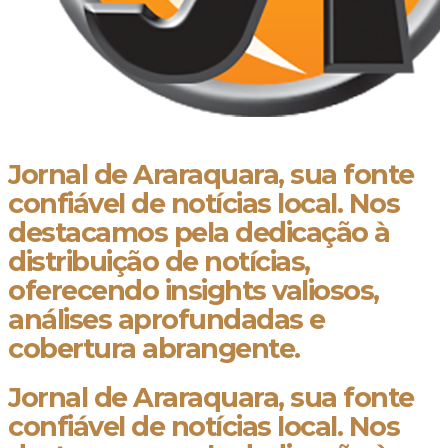
Jornal de Araraquara, sua fonte
confiável de notícias local. Nos
destacamos pela dedicação à
distribuição de notícias,
oferecendo insights valiosos,
análises aprofundadas e
cobertura abrangente.
Jornal de Araraquara, sua fonte
confiável de notícias local. Nos