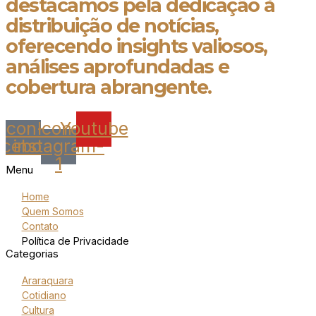
destacamos pela dedicação à
distribuição de notícias,
oferecendo insights valiosos,
análises aprofundadas e
cobertura abrangente.
Icon-
Icon-
Youtube
acebook
instagram-
1
Menu
Home
Quem Somos
Contato
Política de Privacidade
Categorias
Araraquara
Cotidiano
Cultura