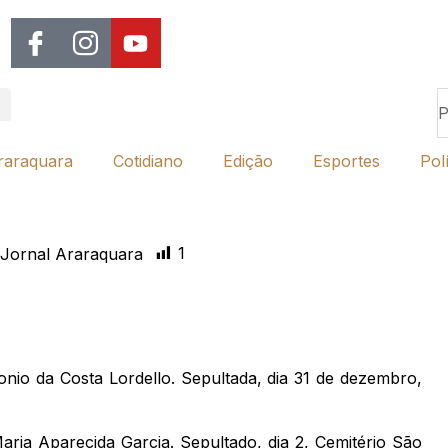
raraquara
Cotidiano
Edição
Esportes
Polí
1
Jornal Araraquara
onio da Costa Lordello. Sepultada, dia 31 de dezembro,
aria Aparecida Garcia. Sepultado, dia 2, Cemitério São