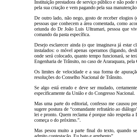
Instituição prestadora de serviço público e não pode 
pela sua criação e vem pagando pela sua manutenção
De outro lado, não nego, gosto de receber elogios (
pessoas que conhecem a área comentada, como acon
oriunda do Dr João Luis Ultramari, pessoa que viv
comando da pasta específica.
Desejo esclarecer ainda (o que imaginava já estar 
instalados: o móvel apenas operamos (ligando, desl
onde será colocado, quanto tempo funcionará, se ter
Engenharia de Trânsito, no caso de Araraquara, pela
Os limites de velocidade e a sua forma de apuração
resoluções do Conselho Nacional de Trânsito.
Se algo está errado e deve ser mudado, certamente
especificamente da União e do Congresso Nacional.
Mas uma parte do editorial, confesso me causou pre
sugere postura de “comandante refratário ao diálogo”
lei e pronto. Quem reclama é porque não respeita a 
começa o do próximo.”.
Mas pesou muito a parte final do texto, quando 
admito contestação. Eu bato e arrebento”.