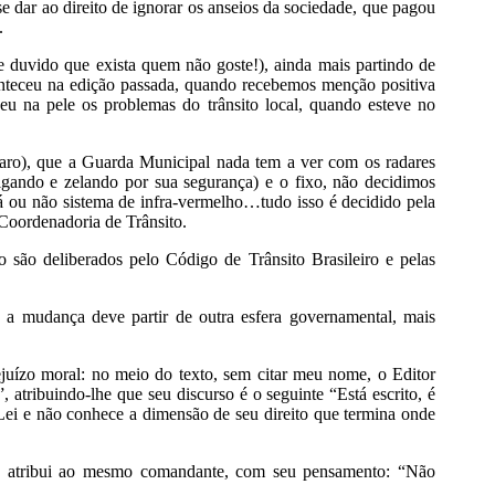
se dar ao direito de ignorar os anseios da sociedade, que pagou
.
e duvido que exista quem não goste!), ainda mais partindo de
teceu na edição passada, quando recebemos menção positiva
eu na pele os problemas do trânsito local, quando esteve no
claro), que a Guarda Municipal nada tem a ver com os radares
igando e zelando por sua segurança) e o fixo, não decidimos
á ou não sistema de infra-vermelho…tudo isso é decidido pela
 Coordenadoria de Trânsito.
 são deliberados pelo Código de Trânsito Brasileiro e pelas
 a mudança deve partir de outra esfera governamental, mais
juízo moral: no meio do texto, sem citar meu nome, o Editor
, atribuindo-lhe que seu discurso é o seguinte “Está escrito, é
Lei e não conhece a dimensão de seu direito que termina onde
se atribui ao mesmo comandante, com seu pensamento: “Não