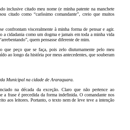
ndo inclusive citado meu nome (e minha patente na manchete
o sou citado como “caríssimo comandante”, creio que muitos
 se confrontam visceralmente à minha forma de pensar e agir.
ito a cidadania como um dogma e jamais em toda a minha vida
u “arrebentando”, quem pensasse diferente de mim.
lgo que peço que se faça, pois zelo diuturnamente pelo meu
ído ao longo da história por meus antecedentes, que souberam
rda Municipal na cidade de Araraquara.
unciado na década da exceção. Claro que não pertence ao
ue a frase é precedida da forma indefinida. O comandante nos
to aos leitores. Portanto, o texto nem de leve teve a intenção