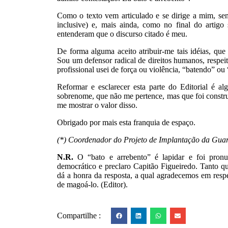
Como o texto vem articulado e se dirige a mim, se
inclusive) e, mais ainda, como no final do artig
entenderam que o discurso citado é meu.
De forma alguma aceito atribuir-me tais idéias, que
Sou um defensor radical de direitos humanos, respe
profissional usei de força ou violência, “batendo” o
Reformar e esclarecer esta parte do Editorial é a
sobrenome, que não me pertence, mas que foi constru
me mostrar o valor disso.
Obrigado por mais esta franquia de espaço.
(*) Coordenador do Projeto de Implantação da Gua
N.R.
O “bato e arrebento” é lapidar e foi pron
democrático e preclaro Capitão Figueiredo. Tanto q
dá a honra da resposta, a qual agradecemos em respei
de magoá-lo. (Editor).
Compartilhe :