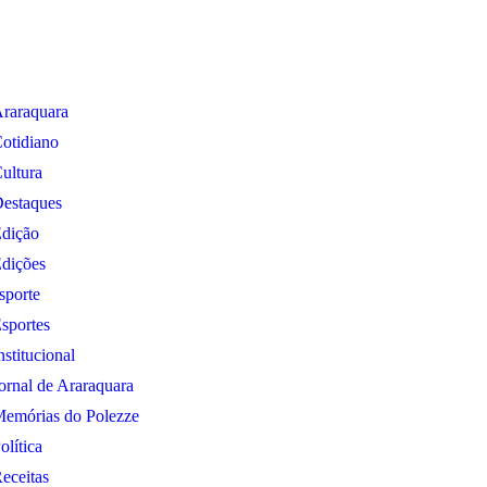
raraquara
otidiano
ultura
estaques
dição
dições
sporte
sportes
nstitucional
ornal de Araraquara
emórias do Polezze
olítica
eceitas