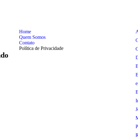
Home
A
Quem Somos
C
Contato
Política de Privacidade
C
ndo
D
E
E
e
E
I
J
M
P
R