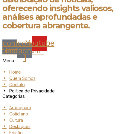
oferecendo insights valiosos,
análises aprofundadas e
cobertura abrangente.
Icon-
Icon-
Youtube
acebook
instagram-
1
Menu
Home
Quem Somos
Contato
Política de Privacidade
Categorias
Araraquara
Cotidiano
Cultura
Destaques
Edição