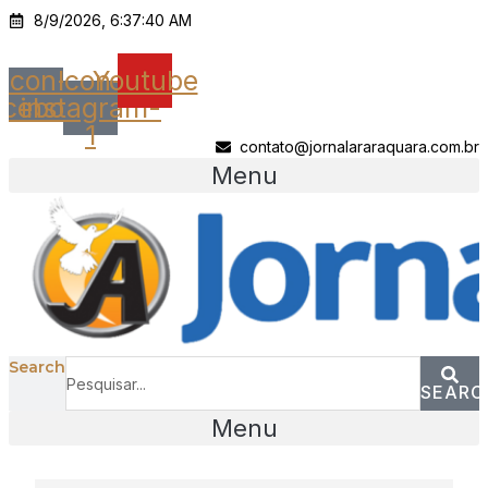
Ir
8/9/2026, 6:37:40 AM
para
o
Icon-
Icon-
Youtube
conteúdo
acebook
instagram-
1
contato@jornalararaquara.com.br
Menu
Search
SEARC
Menu