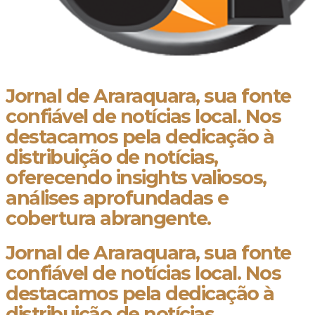
Jornal de Araraquara, sua fonte
confiável de notícias local. Nos
destacamos pela dedicação à
distribuição de notícias,
oferecendo insights valiosos,
análises aprofundadas e
cobertura abrangente.
Jornal de Araraquara, sua fonte
confiável de notícias local. Nos
destacamos pela dedicação à
distribuição de notícias,