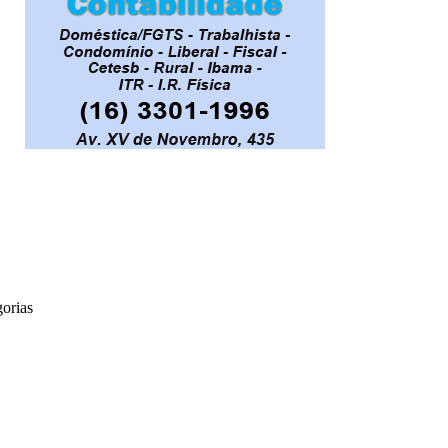
orias
Araraquara
Cotidiano
Cultura
Destaques