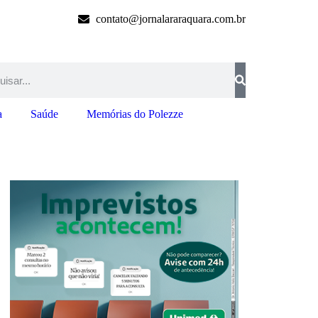
contato@jornalararaquara.com.br
a
Saúde
Memórias do Polezze