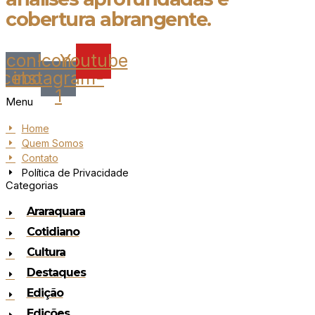
cobertura abrangente.
Icon-
Icon-
Youtube
acebook
instagram-
1
Menu
Home
Quem Somos
Contato
Política de Privacidade
Categorias
Araraquara
Cotidiano
Cultura
Destaques
Edição
Edições