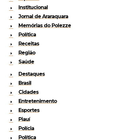
Institucional
Jornal de Araraquara
Memórias do Polezze
Política
Receitas
Região
Saúde
Destaques
Brasil
Cidades
Entretenimento
Esportes
Piauí
Polícia
Política