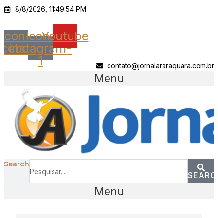
Ir
8/8/2026, 11:49:54 PM
para
o
Icon-
Icon-
Youtube
conteúdo
acebook
instagram-
1
contato@jornalararaquara.com.br
Menu
Search
SEARC
Menu