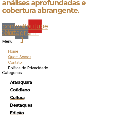
análises aprofundadas e
cobertura abrangente.
Icon-
Icon-
Youtube
acebook
instagram-
1
Menu
Home
Quem Somos
Contato
Política de Privacidade
Categorias
Araraquara
Cotidiano
Cultura
Destaques
Edição