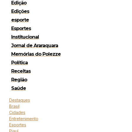
Edição
Edições
esporte
Esportes
Institucional
Jornal de Araraquara
Memórias do Polezze
Política
Receitas
Região
Saúde
Destaques
Brasil
Cidades
Entretenimento
Esportes
Piauí