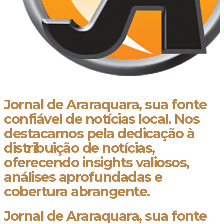
Jornal de Araraquara, sua fonte
confiável de notícias local. Nos
destacamos pela dedicação à
distribuição de notícias,
oferecendo insights valiosos,
análises aprofundadas e
cobertura abrangente.
Jornal de Araraquara, sua fonte