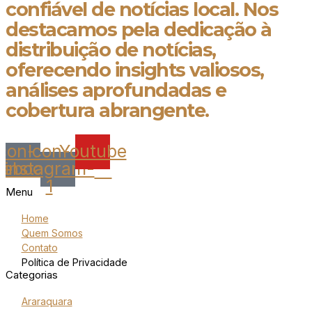
confiável de notícias local. Nos
destacamos pela dedicação à
distribuição de notícias,
oferecendo insights valiosos,
análises aprofundadas e
cobertura abrangente.
Icon-
Icon-
Youtube
cebook
instagram-
1
Menu
Home
Quem Somos
Contato
Política de Privacidade
Categorias
Araraquara