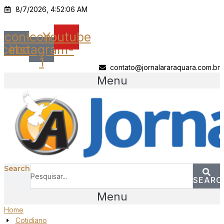
Ir
8/7/2026, 4:52:06 AM
para
o
Icon-
Icon-
Youtube
conteúdo
acebook
instagram-
1
contato@jornalararaquara.com.br
Menu
Search
SEARC
Menu
Home
Cotidiano