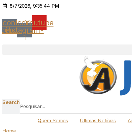
Ir
8/7/2026, 9:35:44 PM
para
o
Icon-
Icon-
Youtube
conteúdo
acebook
instagram-
1
Search
Quem Somos
Últimas Notícias
A
Home