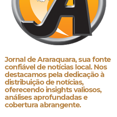
Jornal de Araraquara, sua fonte
confiável de notícias local. Nos
destacamos pela dedicação à
distribuição de notícias,
oferecendo insights valiosos,
análises aprofundadas e
cobertura abrangente.