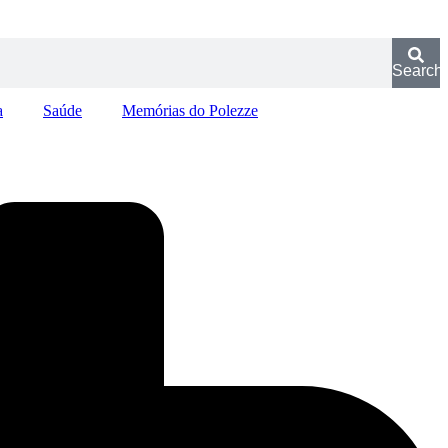
Search
a
Saúde
Memórias do Polezze