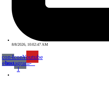
8/8/2026, 10:02:47 AM
Icon-
Icon-
Youtube
acebook
instagram-
1