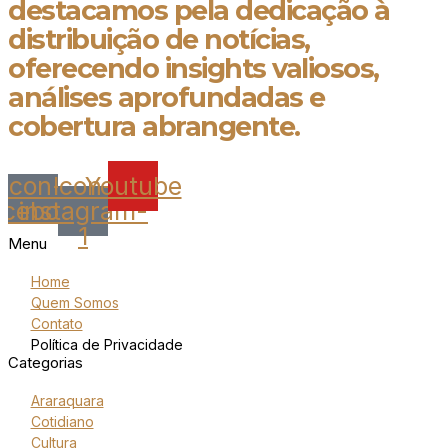
destacamos pela dedicação à
distribuição de notícias,
oferecendo insights valiosos,
análises aprofundadas e
cobertura abrangente.
Icon-
Icon-
Youtube
acebook
instagram-
1
Menu
Home
Quem Somos
Contato
Política de Privacidade
Categorias
Araraquara
Cotidiano
Cultura