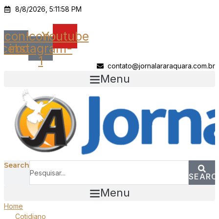
Ir
8/8/2026, 5:11:58 PM
para
o
Icon-
Icon-
Youtube
conteúdo
acebook
instagram-
1
contato@jornalararaquara.com.br
Menu
Search
SEARC
Menu
Home
Cotidiano