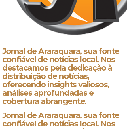
Jornal de Araraquara, sua fonte
confiável de notícias local. Nos
destacamos pela dedicação à
distribuição de notícias,
oferecendo insights valiosos,
análises aprofundadas e
cobertura abrangente.
Jornal de Araraquara, sua fonte
confiável de notícias local. Nos