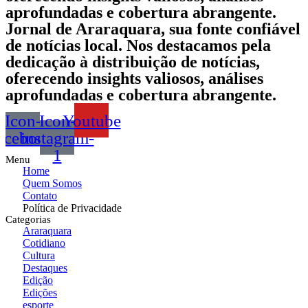
aprofundadas e cobertura abrangente.
Jornal de Araraquara, sua fonte confiável
de notícias local. Nos destacamos pela
dedicação à distribuição de notícias,
oferecendo insights valiosos, análises
aprofundadas e cobertura abrangente.
Icon-
Icon-
Youtube
acebook
instagram-
1
Menu
Home
Quem Somos
Contato
Política de Privacidade
Categorias
Araraquara
Cotidiano
Cultura
Destaques
Edição
Edições
esporte