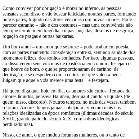
Como conviver por obrigação é morar no inferno, as pessoas
sensatas saem disso e vão buscar felicidade noutras partes, formando
outros pares, fugindo das dores vencidas com novos amores. Pode
parecer estranho – não é dos costumes – mas uma convivência não
tem que terminar em tragédia, culpas lançadas, desejos de desgraça,
rogação de pragas e outras baixarias.
Um bom amor – um amor que se preze – pode acabar em poesia,
com as partes mantendo consideração entre si, sentindo saudade dos
momentos felizes, dos sonhos sonhados. Por isso, algumas pessoas,
ao dissolverem seus vínculos de existência em comum, festejam o
que houve de bom, o que se proporcionaram de carinho, de
dedicação, e se despedem com a certeza de que valeu a pena.
Julgam que aquela vida merece uma festa – e festejam.
Há quem diga que, hoje em dia, os amores são curtos. Tempos de
amores líquidos, pensava Bauman, desqualificando a liquidez (de
quem, nisso, discordo). Noutros tempos, no mais das vezes, também
o foram. Amores longos jamais sobejaram, viveram mais nas
relações idealizadas da época romântica (últimas décadas do século
XVIII, grande parte do século XIX, com sobras ideológicas
perduradouras).
Nisso, de amor, o que mudou foram as mulheres, ou o tanto de