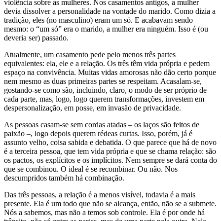
violência sobre as mulheres. Nos casamentos antigos, a mulher
devia dissolver a personalidade na vontade do marido. Como dizia a
tradição, eles (no masculino) eram um só. E acabavam sendo
mesmo: o “um só” era o marido, a mulher era ninguém. Isso é (ou
deveria ser) passado.
Atualmente, um casamento pede pelo menos três partes
equivalentes: ela, ele e a relação. Os três têm vida própria e pedem
espaço na convivência. Muitas vidas amorosas não dão certo porque
nem mesmo as duas primeiras partes se respeitam. Acasalam-se,
gostando-se como são, incluindo, claro, o modo de ser próprio de
cada parte, mas, logo, logo querem transformações, investem em
despersonalização, em posse, em invasão de privacidade.
As pessoas casam-se sem cordas atadas – os laços são feitos de
paixão –, logo depois querem rédeas curtas. Isso, porém, já é
assunto velho, coisa sabida e debatida. O que parece que há de novo
é a terceira pessoa, que tem vida própria e que se chama relação: são
os pactos, os explícitos e os implícitos. Nem sempre se dará conta do
que se combinou. O ideal é se recombinar. Ou não. Nos
descumpridos também há combinação.
Das três pessoas, a relação é a menos visível, todavia é a mais
presente. Ela é um todo que não se alcança, então, não se a submete.
Nós a sabemos, mas não a temos sob controle. Ela é por onde há