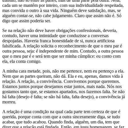
trânsito, não só entre as partes, mas de uma parte pela outra. Nela,
cada um se mantém por inteiro, com sua individualidade respeitada,
mas convida o outro à sua vida. Ninguém deve satisfação, mas, se
alguém contar-se, não cabe julgamento. Claro que assim não é. Só
digo que assim poderia ser.
Se na relação não deve haver obrigações confessionais, deveria,
contudo, haver uma intimidade que conduzisse a conversas
despojadas. Haveria franca honestidade de si, nunca artificiosa
falsificada. A relação solicita o reconhecimento de que o meu par é
outra pessoa, seja: é independente de mim. Contudo, a outra pessoa
que o meu par é e será tem que ser minha cúmplice: eu conto com
ela, ela conta comigo.
A minha cara metade, pois, não me pertence, nem eu pertenço a ela.
Nem que as partes queiram, não dá. Ela e eu, apenas, damos vida à
relação. A relação, a convivência. Convivemos porque queremos.
Estamos juntos porque desejamos estar juntos, mais nada. Nós nos
gostamos tanto que, se estamos apartados, nos fazemos falta. Se não
há falta (desejo é falta; se não há falta, falta desejo), a convivência já
morreu.
A relação é uma condição na qual cada parte tem certeza de que é
querida, porque conta com que a outra sinceramente diga, se tudo
acabar, que tudo acabou. Quando finda, alguém, um dia, tem que
dizer que a relação está findada. Então, em justa homenagem, se faz