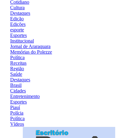
Cotidiano
Cultura
Destaques
Edição
Edições
esporte
Esportes
Institucional
Jornal de Araraquara
Memórias do Polezze
Política
Receitas
Região
Saúde
Destaques
Brasil
Cidades
Entretenimento
Esportes
Piauí
Polícia
Política
Vídeos