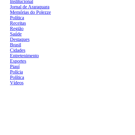
Institucional
Jornal de Araraquara
Memórias do Polezze
Política
Receitas
Região
Saúde
Destaques
Brasil
Cidades
Entretenimento
Esportes
Piauí
Polícia
Política
Vídeos