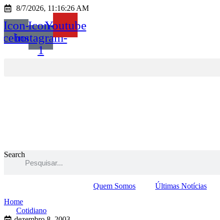
Ir
8/7/2026, 11:16:26 AM
para
Icon-
Icon-
Youtube
o
conteúdo
acebook
instagram-
1
Search
Quem Somos
Últimas Notícias
Home
Cotidiano
dezembro 8, 2003