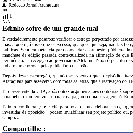
Redacao Jornal Araraquara
1
N/A
Edinho sofre de um grande mal
É verdadeiramente pesaroso verificar o estrago perpetrado por assess
mas, alguém já disse que o excesso, qualquer que seja, não faz bem, 
públicas. Sem competência para comandar a orquestra público-admin
manchete da edição passada contextualizada na afirmação de que Ed
pertinência, na recepção ao governador Alckmin. Não só pela deselegâ
tinham um enorme apelo publicitário nas mãos…
Depois desse escorregão, quando se esperava que o episódio tives
Araraquara para asseverar, com todas as letras, que a reativação do Te
E o presidente da CTA, após outras argumentações contrárias à supos
para beber e querem voltar para casa pagando uma passagem só. Eram
Edinho tem liderança e cacife para nova disputa eleitoral, mas, urge
investidas da oposição – podem inviabilizar seu projeto político ou,
campo…
Compartilhe :