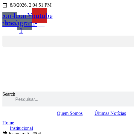
Ir
8/8/2026, 2:04:51 PM
para
Icon-
Icon-
Youtube
o
conteúdo
cebook
instagram-
1
Search
Quem Somos
Últimas Notícias
Home
Institucional
fevereiro 5, 2004