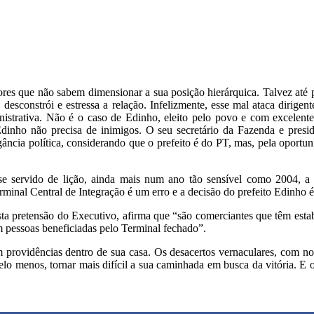
ores que não sabem dimensionar a sua posição hierárquica. Talvez até pe
desconstrói e estressa a relação. Infelizmente, esse mal ataca dirigen
istrativa. Não é o caso de Edinho, eleito pelo povo e com excelente
inho não precisa de inimigos. O seu secretário da Fazenda e presid
ncia política, considerando que o prefeito é do PT, mas, pela oportun
se servido de lição, ainda mais num ano tão sensível como 2004, a
rminal Central de Integração é um erro e a decisão do prefeito Edinho é
ta pretensão do Executivo, afirma que “são comerciantes que têm estab
 pessoas beneficiadas pelo Terminal fechado”.
m providências dentro de sua casa. Os desacertos vernaculares, com no
 pelo menos, tornar mais difícil a sua caminhada em busca da vitória. E