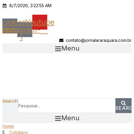
Ir
8/7/2026, 3:22:55 AM
para
o
Icon-
Icon-
Youtube
conteúdo
cebook
instagram-
1
contato@jornalararaquara.com.br
Menu
Search
SEARC
Menu
Home
Cotidiano