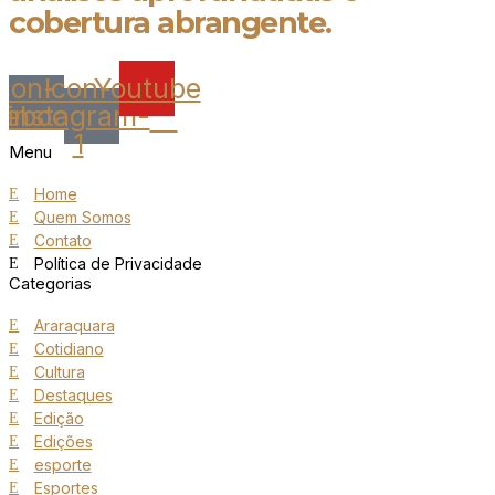
cobertura abrangente.
Icon-
Icon-
Youtube
cebook
instagram-
1
Menu
Home
Quem Somos
Contato
Política de Privacidade
Categorias
Araraquara
Cotidiano
Cultura
Destaques
Edição
Edições
esporte
Esportes