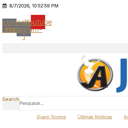
Ir
8/7/2026, 10:52:59 PM
para
o
Icon-
Icon-
Youtube
conteúdo
acebook
instagram-
1
Search
Quem Somos
Últimas Notícias
A