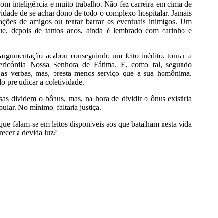
 com inteligência e muito trabalho. Não fez carreira em cima de
idade de se achar dono de todo o complexo hospitalar. Jamais
cações de amigos ou tentar barrar os eventuais inimigos. Um
ue, depois de tantos anos, ainda é lembrado com carinho e
argumentação acabou conseguindo um feito inédito: tornar a
ricórdia Nossa Senhora de Fátima. E, como tal, segundo
e as verbas, mas, presta menos serviço que a sua homônima.
 prejudicar a coletividade.
sas dividem o bônus, mas, na hora de dividir o ônus existiria
lar. No mínimo, faltaria justiça.
ue falam-se em leitos disponíveis aos que batalham nesta vida
ecer a devida luz?