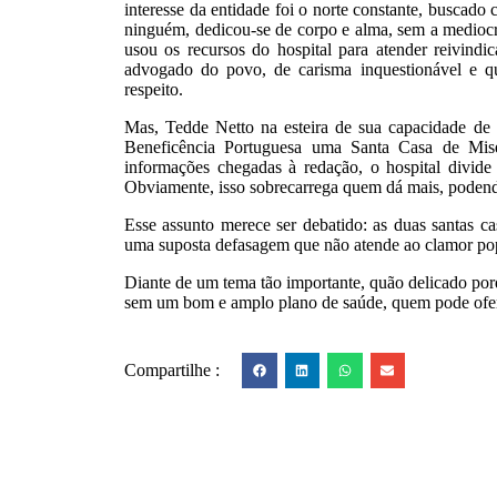
interesse da entidade foi o norte constante, buscado
ninguém, dedicou-se de corpo e alma, sem a mediocr
usou os recursos do hospital para atender reivindi
advogado do povo, de carisma inquestionável e q
respeito.
Mas, Tedde Netto na esteira de sua capacidade de 
Beneficência Portuguesa uma Santa Casa de Mise
informações chegadas à redação, o hospital divid
Obviamente, isso sobrecarrega quem dá mais, podendo
Esse assunto merece ser debatido: as duas santas ca
uma suposta defasagem que não atende ao clamor popu
Diante de um tema tão importante, quão delicado porq
sem um bom e amplo plano de saúde, quem pode ofer
Compartilhe :